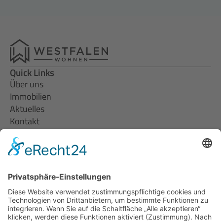
KOSTENLOSES BERATUNG BUCHEN
Quick Links
Über uns
Immobilien
Aktuelles
Kontakt
Information
Termin vereinbaren
Häufig gestellte Fragen
Datenschutz
Impressum
Kontakt
Westfalen Wohnen e.K.
Buterlandstraße 55